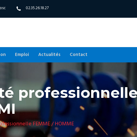
bosc
02.35.26.18.27
ion
Emploi
Actualités
Contact
ité professionnel
MI
professionnelle FEMME / HOMME