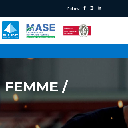
Follow:
le FEMME /