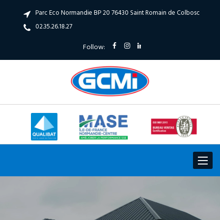
Parc Eco Normandie BP 20 76430 Saint Romain de Colbosc
02.35.26.18.27
Follow:
Toggle
navigat