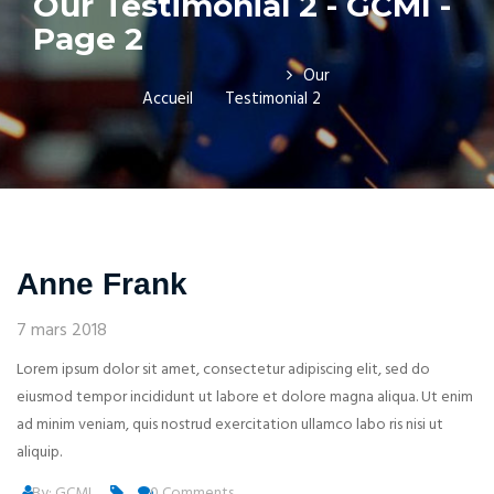
Our Testimonial 2 - GCMI -
Page 2
Our
Accueil
Testimonial 2
Anne Frank
7 mars 2018
Lorem ipsum dolor sit amet, consectetur adipiscing elit, sed do
eiusmod tempor incididunt ut labore et dolore magna aliqua. Ut enim
ad minim veniam, quis nostrud exercitation ullamco labo ris nisi ut
aliquip.
By: GCMI
0 Comments