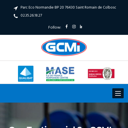
Parc Eco Normandie BP 20 76430 Saint Romain de Colbosc
02.35.26.18.27
Follow:
Toggle
navigat